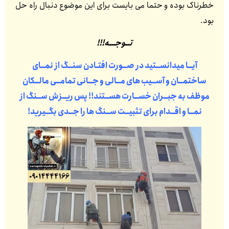
خطرناک بوده و حتما می بایست برای این موضوع دنبال راه حل
بود.
تــوجـــه!!!
آیــا میدانســتید در صــورت افتـادن سنــگ از نمــای
ساختمــان و آســیب های مــالی و جــانی تمامــی مالــکان
موظف به جبــران خســارت هســتند!! پس ریــزش ســنگ از
نمــا و اقــدام برای تثبیــت ســنگ ها را جــدی بگــیرید!