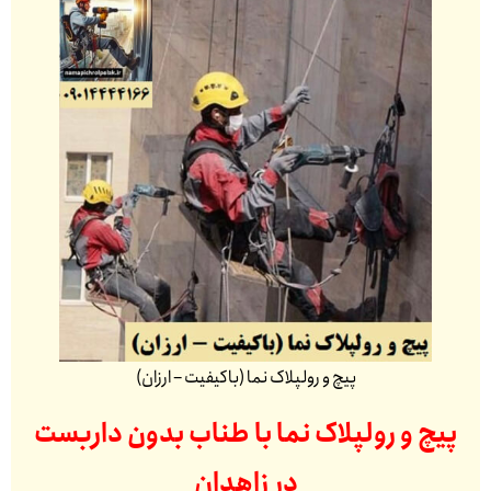
پیچ و رولپلاک نما (باکیفیت – ارزان)
پیچ و رولپلاک نما با طناب بدون داربست
در
زاهدان