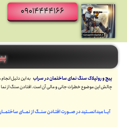
09014444166
پی
پیچ و رولپلاک سنگ نمای ساختمان در سراب
چالش این موضوع خطرات جانی و مالی آن است. افتادن سنگ از نما ب
آیــا میدانســتید در صــورت افتـادن سنــگ از نمــای ساختمــا