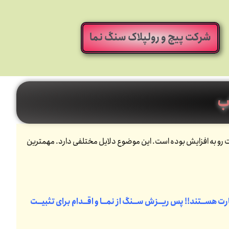
شرکت پیچ و رولپلاک سنگ نما
ب
ن سنگ از نمای ساختمان مخصوصا در 10 سال گذشته به شدت رو به افزایش بوده است. این موضوع دلایل مختلفی دارد. مهمترین
ت هســتند!! پس ریــزش ســنگ از نمــا و اقــدام برای تثبیــت