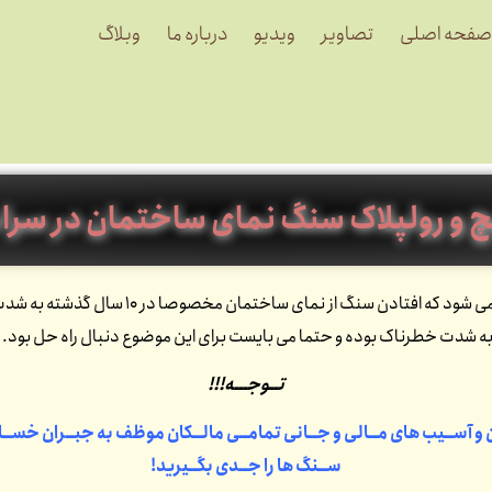
صفحه اصلی
تصاویر
ویدیو
درباره ما
وبلاگ
چ و رولپلاک سنگ نمای ساختمان در سرا
به این دلیل انجام می شود که افتاد
ه شدت خطرناک بوده و حتما می بایست برای این موضوع دنبال راه حل بود.
تــوجـــه!!!
ن و آســیب های مــالی و جــانی تمامــی مالــکان موظف به جبــران خســار
ســنگ ها را جــدی بگــیرید!