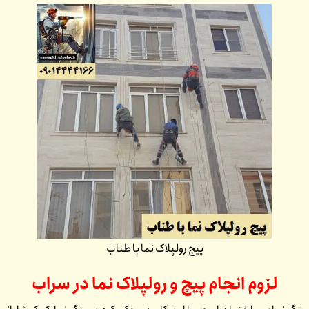
پیچ رولپلاک نما با طناب
لزوم انجام پیچ و رولپلاک نما در
سراب