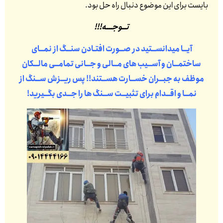
بایست برای این موضوع دنبال راه حل بود.
تــوجـــه!!!
آیــا میدانســتید در صــورت افتـادن سنــگ از نمــای
ساختمــان و آســیب های مــالی و جــانی تمامــی مالــکان
موظف به جبــران خســارت هســتند!! پس ریــزش ســنگ از
نمــا و اقــدام برای تثبیــت ســنگ ها را جــدی بگــیرید!