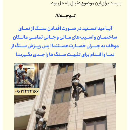
بایست برای این موضوع دنبال راه حل بود.
تــوجـــه!!!
آیــا میدانســتید در صــورت افتـادن سنــگ از نمــای
ساختمــان و آســیب های مــالی و جــانی تمامــی مالــکان
موظف به جبــران خســارت هســتند!! پس ریــزش ســنگ از
نمــا و اقــدام برای تثبیــت ســنگ ها را جــدی بگــیرید!