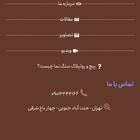
درباره ما
مقالات
تصاویر
ویدیو
پیچ و رولپلاک سنگ نما چیست؟
تماس با ما
09014444166
تهران - جنت آباد جنوبی - چهار باغ شرقی