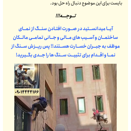
بایست برای این موضوع دنبال راه حل بود.
تــوجـــه!!!
آیــا میدانســتید در صــورت افتـادن سنــگ از نمــای
ساختمــان و آســیب های مــالی و جــانی تمامــی مالــکان
موظف به جبــران خســارت هســتند!! پس ریــزش ســنگ از
نمــا و اقــدام برای تثبیــت ســنگ ها را جــدی بگــیرید!