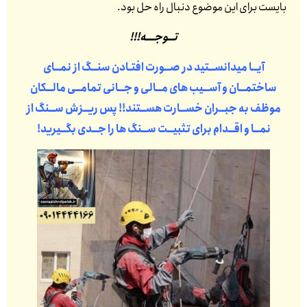
بایست برای این موضوع دنبال راه حل بود.
تــوجـــه!!!
آیــا میدانســتید در صــورت افتـادن سنــگ از نمــای
ساختمــان و آســیب های مــالی و جــانی تمامــی مالــکان
موظف به جبــران خســارت هســتند!! پس ریــزش ســنگ از
نمــا و اقــدام برای تثبیــت ســنگ ها را جــدی بگــیرید!