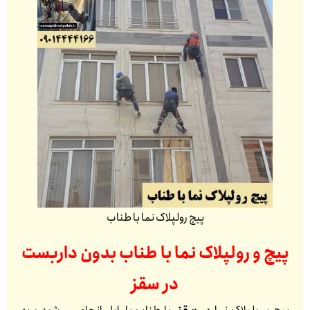
پیچ رولپلاک نما با طناب
پیچ و رولپلاک نما با طناب بدون داربست
در
سقز