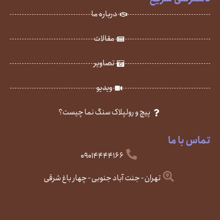
درباره ما
مقالات
تصاویر
ویدیو
پیچ و رولپلاک سنگ نما چیست؟
تماس با ما
09014444166
تهران - جنت آباد جنوبی - چهار باغ شرقی