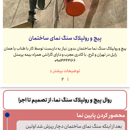
پیچ و رولپلاک سنگ نمای ساختمان
پیچ و رولپلاک سنگ نما ساختمان بدون نیاز به داربست توسط کار با طناب یا همان
راپل در تهران و کرج. با کادری مجرب و دارای گارانتی همراه بیمه پرسنل
09014444166
توضیحات بیشتر »
2
1
روال پیچ و رولپلاک سنگ نما، از تصمیم تا اجرا
محصور کردن پایین نما
بعد از اینکه سنگ نمای ساختمان دچار ریزش شد اولین