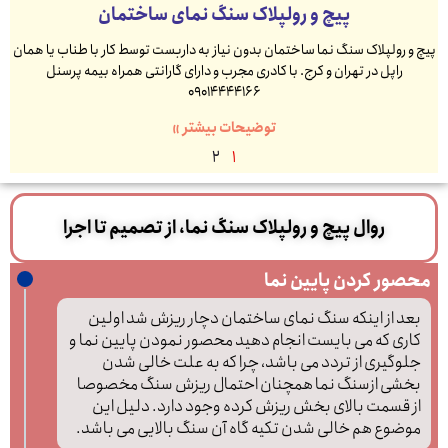
پیچ و رولپلاک سنگ نمای ساختمان
پیچ و رولپلاک سنگ نما ساختمان بدون نیاز به داربست توسط کار با طناب یا همان
راپل در تهران و کرج. با کادری مجرب و دارای گارانتی همراه بیمه پرسنل
09014444166
توضیحات بیشتر »
2
1
روال پیچ و رولپلاک سنگ نما، از تصمیم تا اجرا
محصور کردن پایین نما
بعد از اینکه سنگ نمای ساختمان دچار ریزش شد اولین
کاری که می بایست انجام دهید محصور نمودن پایین نما و
جلوگیری از تردد می باشد، چرا که به علت خالی شدن
بخشی ازسنگ نما همچنان احتمال ریزش سنگ مخصوصا
از قسمت بالای بخش ریزش کرده وجود دارد. دلیل این
موضوع هم خالی شدن تکیه گاه آن سنگ بالایی می باشد.