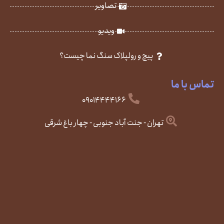
تصاویر
ویدیو
پیچ و رولپلاک سنگ نما چیست؟
تماس با ما
09014444166
تهران - جنت آباد جنوبی - چهار باغ شرقی