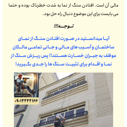
مالی آن است. افتادن سنگ از نما به شدت خطرناک بوده و حتما
می بایست برای این موضوع دنبال راه حل بود.
تــوجـــه!!!
آیــا میدانســتید در صــورت افتـادن سنــگ از نمــای
ساختمــان و آســیب های مــالی و جــانی تمامــی مالــکان
موظف به جبــران خســارت هســتند!! پس ریــزش ســنگ از
نمــا و اقــدام برای تثبیــت ســنگ ها را جــدی بگــیرید!