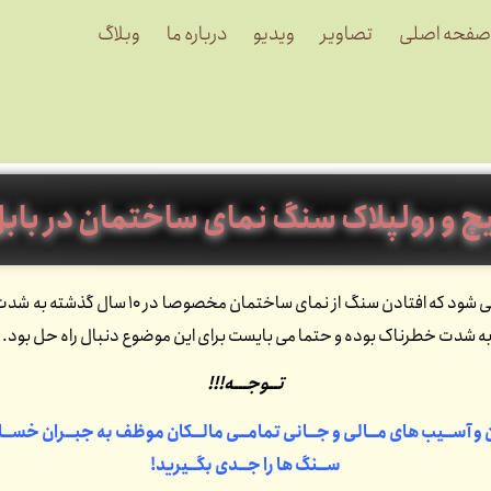
صفحه اصلی
تصاویر
ویدیو
درباره ما
وبلاگ
چ و رولپلاک سنگ نمای ساختمان در باب
به این دلیل انجام می شود که افتاد
ه شدت خطرناک بوده و حتما می بایست برای این موضوع دنبال راه حل بود.
تــوجـــه!!!
ن و آســیب های مــالی و جــانی تمامــی مالــکان موظف به جبــران خســار
ســنگ ها را جــدی بگــیرید!