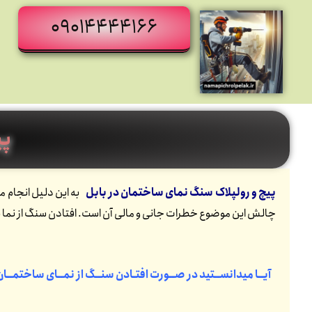
09014444166
پی
پیچ و رولپلاک سنگ نمای ساختمان در بابل
چالش این موضوع خطرات جانی و مالی آن است. افتادن سنگ از نما ب
آیــا میدانســتید در صــورت افتـادن سنــگ از نمــای ساختمــا