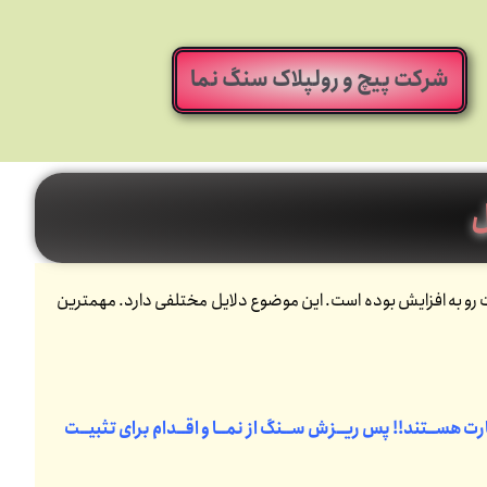
شرکت پیچ و رولپلاک سنگ نما
ل
ن سنگ از نمای ساختمان مخصوصا در 10 سال گذشته به شدت رو به افزایش بوده است. این موضوع دلایل مختلفی دارد. مهمترین
ت هســتند!! پس ریــزش ســنگ از نمــا و اقــدام برای تثبیــت