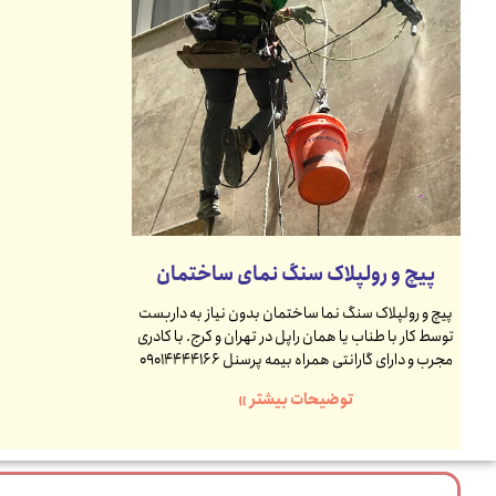
پیچ و رولپلاک سنگ نمای ساختمان
پیچ و رولپلاک سنگ نما ساختمان بدون نیاز به داربست
توسط کار با طناب یا همان راپل در تهران و کرج. با کادری
مجرب و دارای گارانتی همراه بیمه پرسنل 09014444166
توضیحات بیشتر »