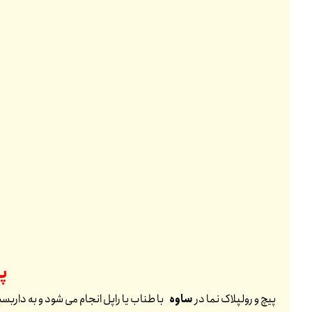
پ
پیچ و رولپلاک نما در
ساوه
با طناب یا راپل انجام می شود و به داربست