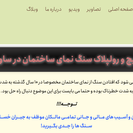
صفحه اصلی
تصاویر
ویدیو
درباره ما
وبلاگ
چ و رولپلاک سنگ نمای ساختمان در ساو
به این دلیل انجام می شود که افتاد
ه شدت خطرناک بوده و حتما می بایست برای این موضوع دنبال راه حل بود.
تــوجـــه!!!
ن و آســیب های مــالی و جــانی تمامــی مالــکان موظف به جبــران خســار
ســنگ ها را جــدی بگــیرید!