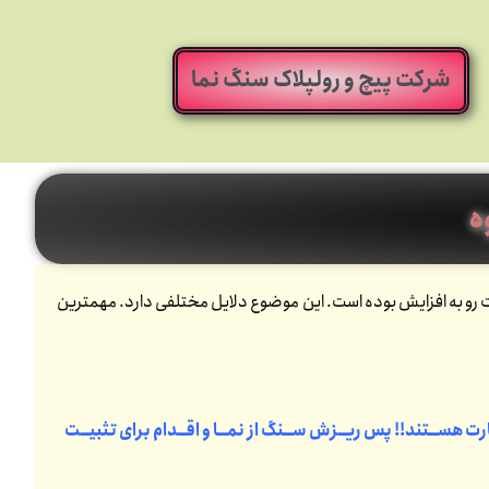
شرکت پیچ و رولپلاک سنگ نما
ه
ن سنگ از نمای ساختمان مخصوصا در 10 سال گذشته به شدت رو به افزایش بوده است. این موضوع دلایل مختلفی دارد. مهمترین
ت هســتند!! پس ریــزش ســنگ از نمــا و اقــدام برای تثبیــت