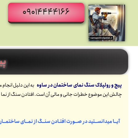
09014444166
پی
پیچ و رولپلاک سنگ نمای ساختمان در ساوه
چالش این موضوع خطرات جانی و مالی آن است. افتادن سنگ از نما ب
آیــا میدانســتید در صــورت افتـادن سنــگ از نمــای ساختمــا