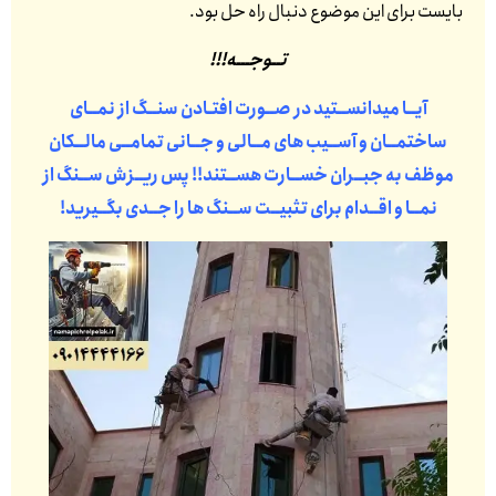
بایست برای این موضوع دنبال راه حل بود.
تــوجـــه!!!
آیــا میدانســتید در صــورت افتـادن سنــگ از نمــای
ساختمــان و آســیب های مــالی و جــانی تمامــی مالــکان
موظف به جبــران خســارت هســتند!! پس ریــزش ســنگ از
نمــا و اقــدام برای تثبیــت ســنگ ها را جــدی بگــیرید!