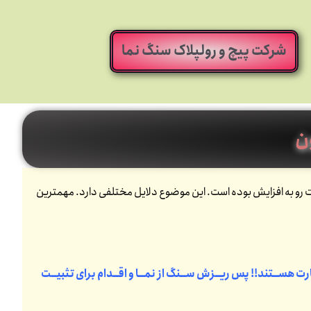
شرکت پیچ و رولپلاک سنگ نما
ن
ن سنگ از نمای ساختمان مخصوصا در 10 سال گذشته به شدت رو به افزایش بوده است. این موضوع دلایل مختلفی دارد. مهمترین
ت هســتند!! پس ریــزش ســنگ از نمــا و اقــدام برای تثبیــت