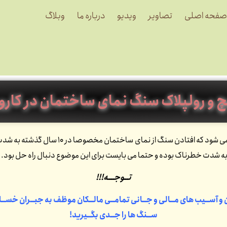
صفحه اصلی
تصاویر
ویدیو
درباره ما
وبلاگ
چ و رولپلاک سنگ نمای ساختمان در کارو
به این دلیل انجام می شود که افتاد
ه شدت خطرناک بوده و حتما می بایست برای این موضوع دنبال راه حل بود.
تــوجـــه!!!
ن و آســیب های مــالی و جــانی تمامــی مالــکان موظف به جبــران خســار
ســنگ ها را جــدی بگــیرید!