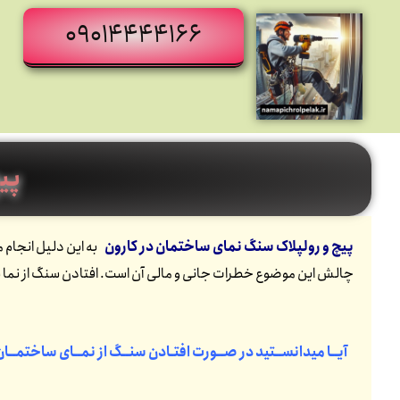
09014444166
پی
پیچ و رولپلاک سنگ نمای ساختمان در کارون
چالش این موضوع خطرات جانی و مالی آن است. افتادن سنگ از نما ب
آیــا میدانســتید در صــورت افتـادن سنــگ از نمــای ساختمــا