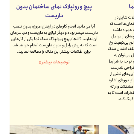
ا
پیچ و رولپلاک نمای ساختمان بدون
داربست
ات شایع در
مان‌ها است که
آیا می دانید انجام کارهای در ارتفاع امروزه بدون نصب
 همراه داشته
داربست میسر بوده و دیگر نیازی به داربست و دردسرهای
ه‌ای از عوامل
آن ندارید!؟ انجام پیچ و رولپلاک سنگ نما یکی از کارهایی
لح بی‌کیفیت رخ
است که به روش راپل و بدون داربست انجام خواهد شد.
تلف افتادن سنگ
برای اطلاعات بیشتر این مقاله را مطالعه نمایید.
ل می‌توان به
 توجه به شرایط
توضیحات بیشتر »
طراحی نادرست
ی‌های ناشی از
ی دوره‌ای اشاره
مشکلات و ارائه
خطرات است تا به
 کمک کند.