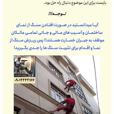
بایست برای این موضوع دنبال راه حل بود.
تــوجـــه!!!
آیــا میدانســتید در صــورت افتـادن سنــگ از نمــای
ساختمــان و آســیب های مــالی و جــانی تمامــی مالــکان
موظف به جبــران خســارت هســتند!! پس ریــزش ســنگ از
نمــا و اقــدام برای تثبیــت ســنگ ها را جــدی بگــیرید!