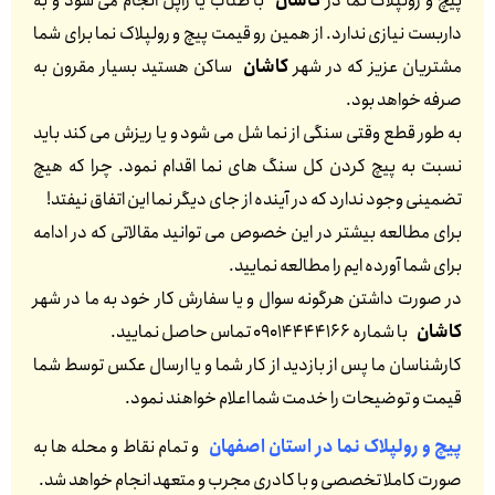
پیچ و رولپلاک نما در
کاشان
با طناب یا راپل انجام می شود و به
داربست نیازی ندارد. از همین رو قیمت پیچ و رولپلاک نما برای شما
مشتریان عزیز که در شهر
کاشان
ساکن هستید بسیار مقرون به
صرفه خواهد بود.
به طور قطع وقتی سنگی از نما شل می شود و یا ریزش می کند باید
نسبت به پیچ کردن کل سنگ های نما اقدام نمود. چرا که هیچ
تضمینی وجود ندارد که در آینده از جای دیگر نما این اتفاق نیفتد!
برای مطالعه بیشتر در این خصوص می توانید مقالاتی که در ادامه
برای شما آورده ایم را مطالعه نمایید.
در صورت داشتن هرگونه سوال و یا سفارش کار خود به ما در شهر
کاشان
با شماره 09014444166 تماس حاصل نمایید.
کارشناسان ما پس از بازدید از کار شما و یا ارسال عکس توسط شما
قیمت و توضیحات را خدمت شما اعلام خواهند نمود.
پیچ و رولپلاک نما در استان اصفهان
و تمام نقاط و محله ها به
صورت کاملا تخصصی و با کادری مجرب و متعهد انجام خواهد شد.