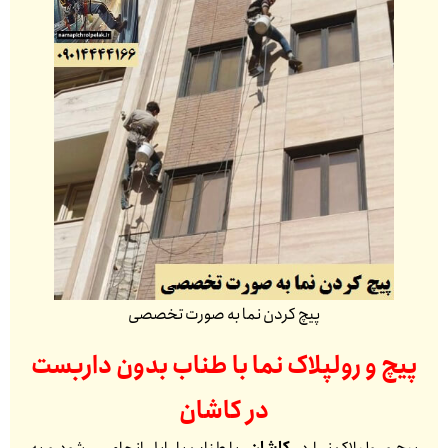
پیچ کردن نما به صورت تخصصی
پیچ و رولپلاک نما با طناب بدون داربست
در
کاشان