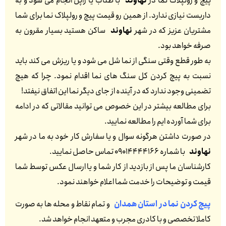
پیچ و رولپلاک نما در
نهاوند
با طناب یا راپل انجام می شود و به
داربست نیازی ندارد. از همین رو قیمت پیچ و رولپلاک نما برای شما
مشتریان عزیز که در شهر
نهاوند
ساکن هستید بسیار مقرون به
صرفه خواهد بود.
به طور قطع وقتی سنگی از نما شل می شود و یا ریزش می کند باید
نسبت به پیچ کردن کل سنگ های نما اقدام نمود. چرا که هیچ
تضمینی وجود ندارد که در آینده از جای دیگر نما این اتفاق نیفتد!
برای مطالعه بیشتر در این خصوص می توانید مقالاتی که در ادامه
برای شما آورده ایم را مطالعه نمایید.
در صورت داشتن هرگونه سوال و یا سفارش کار خود به ما در شهر
نهاوند
با شماره 09014444166 تماس حاصل نمایید.
کارشناسان ما پس از بازدید از کار شما و یا ارسال عکس توسط شما
قیمت و توضیحات را خدمت شما اعلام خواهند نمود.
پیچ کردن نما در استان همدان
و تمام نقاط و محله ها به صورت
کاملا تخصصی و با کادری مجرب و متعهد انجام خواهد شد.