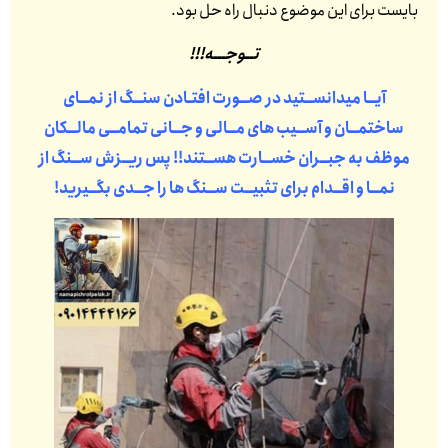
بایست برای این موضوع دنبال راه حل بود.
تــوجـــه!!!
آیــا میدانســتید در صــورت افتـادن سنــگ از نمــای
ساختمــان و آســیب های مــالی و جــانی تمامــی مالــکان
موظف به جبــران خســارت هســتند!! پس ریــزش ســنگ از
نمــا و اقــدام برای تثبیــت ســنگ ها را جــدی بگــیرید!