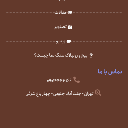
مقالات
تصاویر
ویدیو
پیچ و رولپلاک سنگ نما چیست؟
تماس با ما
09014444166
تهران - جنت آباد جنوبی - چهار باغ شرقی