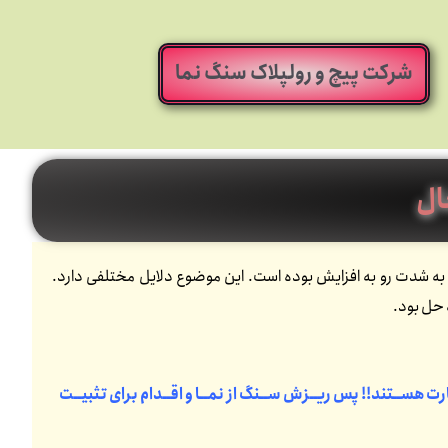
شرکت پیچ و رولپلاک سنگ نما
ال
ود که افتادن سنگ از نمای ساختمان مخصوصا در 10 سال گذشته به شدت رو به افزایش بوده است. این موضوع دلایل مختلفی دارد.
 حل بود.
ت هســتند!! پس ریــزش ســنگ از نمــا و اقــدام برای تثبیــت