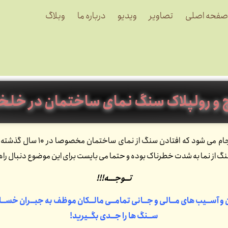
صفحه اصلی
تصاویر
ویدیو
درباره ما
وبلاگ
 و رولپلاک سنگ نمای ساختمان در خلخ
به این دلیل انجام می ش
از نما به شدت خطرناک بوده و حتما می بایست برای این موضوع دنبال راه
تــوجـــه!!!
ن و آســیب های مــالی و جــانی تمامــی مالــکان موظف به جبــران خســار
ســنگ ها را جــدی بگــیرید!