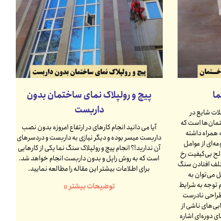
ا
پیچ و رولپلاک نمای ساختمان بدون
داربست
ات شایع در
مان‌ها است که
آیا می دانید انجام کارهای در ارتفاع امروزه بدون نصب
 همراه داشته
داربست میسر بوده و دیگر نیازی به داربست و دردسرهای
ه‌ای از عوامل
آن ندارید!؟ انجام پیچ و رولپلاک سنگ نما یکی از کارهایی
لح بی‌کیفیت رخ
است که به روش راپل و بدون داربست انجام خواهد شد.
تلف افتادن سنگ
برای اطلاعات بیشتر این مقاله را مطالعه نمایید.
ل می‌توان به
 توجه به شرایط
توضیحات بیشتر »
طراحی نادرست
ی‌های ناشی از
ی دوره‌ای اشاره