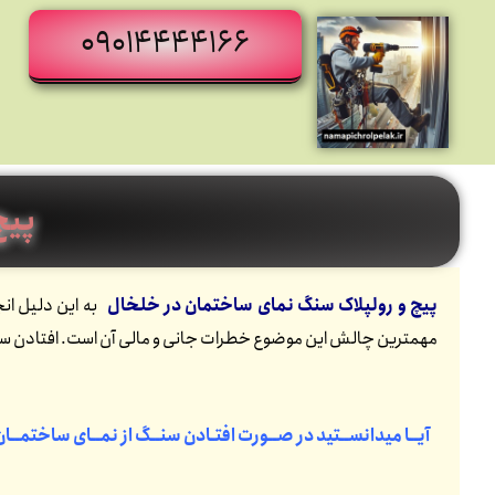
09014444166
پیچ
پیچ و رولپلاک سنگ نمای ساختمان در خلخال
مهمترین چالش این موضوع خطرات جانی و مالی آن است. افتادن سنگ 
آیــا میدانســتید در صــورت افتـادن سنــگ از نمــای ساختمــا