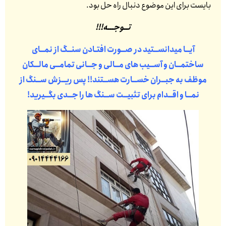
بایست برای این موضوع دنبال راه حل بود.
تــوجـــه!!!
آیــا میدانســتید در صــورت افتـادن سنــگ از نمــای
ساختمــان و آســیب های مــالی و جــانی تمامــی مالــکان
موظف به جبــران خســارت هســتند!! پس ریــزش ســنگ از
نمــا و اقــدام برای تثبیــت ســنگ ها را جــدی بگــیرید!