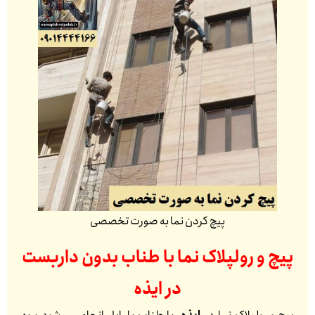
پیچ کردن نما به صورت تخصصی
پیچ و رولپلاک نما با طناب بدون داربست
در
ایذه