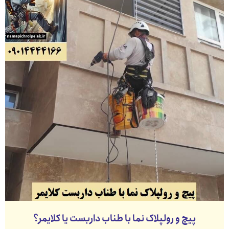
پیچ و رولپلاک نما با طناب داربست یا کلایمر؟